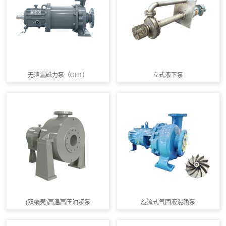
无泄漏磁力泵（OH1）
立式液下泵
(双蜗壳)高温高压油浆泵
旋流式气固液混输泵