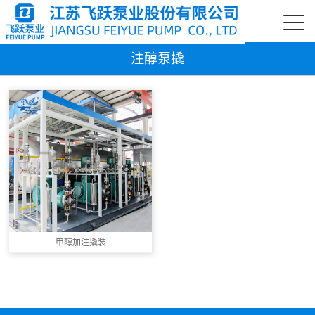
注醇泵撬
甲醇加注撬装