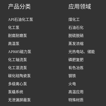
产品分类
应用领域
API石油化工泵
煤化工
化工泵
石油石化
耐腐耐磨泵
脱硫脱硝
高温泵
蒸发浓缩
API685磁力泵
光热电站、储能
化工轴流泵
磷肥复肥
化工混流泵
有色冶炼
碳化硅陶瓷泵
钢铁
多级离心泵
火电
泵橇系统
高温应用
无泄漏屏蔽泵
特殊材质