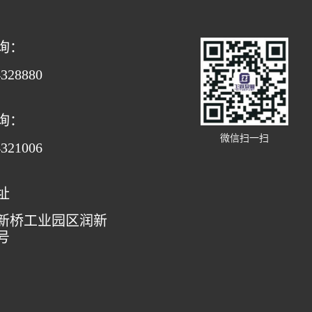
询：
4328880
询：
微信扫一扫
4321006
址
新桥工业园区润新
号