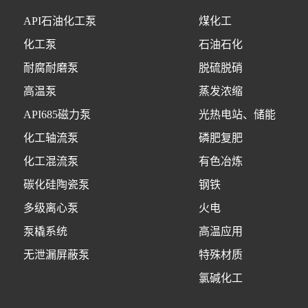
API石油化工泵
煤化工
化工泵
石油石化
耐腐耐磨泵
脱硫脱硝
高温泵
蒸发浓缩
API685磁力泵
光热电站、储能
化工轴流泵
磷肥复肥
化工混流泵
有色冶炼
碳化硅陶瓷泵
钢铁
多级离心泵
火电
泵橇系统
高温应用
无泄漏屏蔽泵
特殊材质
氯碱化工