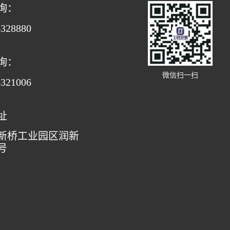
询：
4328880
询：
微信扫一扫
4321006
址
新桥工业园区润新
号