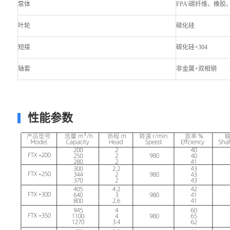
泵体
FPA\碳纤维、橡胶、
叶轮
碳化硅
短接
碳化硅+304
轴套
非金属+双相钢
性能参数