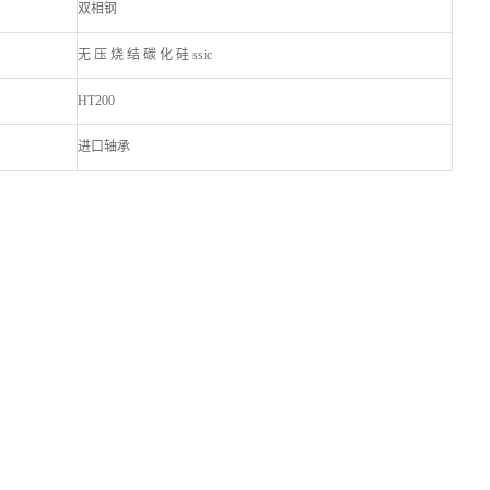
双相钢
无 压 烧 结 碳 化 硅 ssic
HT200
进口轴承