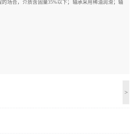
的场合，介质含固量35%以下；轴承采用稀油润滑；轴
>