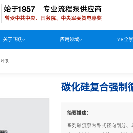
关于飞跃
应用领域
VR全
循环泵
碳化硅复合强制
简要描述：
系列轴流泵为卧式径向剖分、