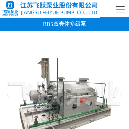
BB5双壳体多级泵