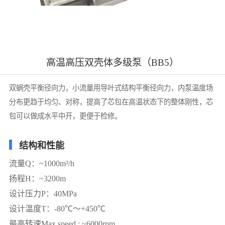
高温高压双壳体多级泵（BB5）
双蜗壳平衡径向力，小流量用导叶式结构平衡径向力，内泵温度场
分布更趋于均匀、对称，提高了芯包在高温状态下的整体刚性，芯
包可以做成水平中开，更便于检修。
结构和性能
流量Q：~1000m³/h
扬程H：~3200m
设计压力P：40MPa
设计温度T：-80
℃
～+450℃
最高转速Max speed : ~6000rpm